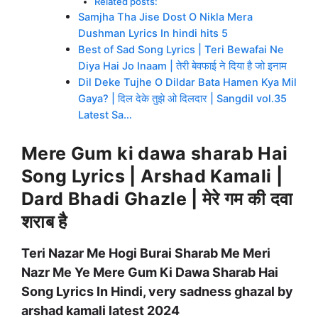
Related posts:
Samjha Tha Jise Dost O Nikla Mera
Dushman Lyrics In hindi hits 5
Best of Sad Song Lyrics | Teri Bewafai Ne
Diya Hai Jo Inaam | तेरी बेवफाई ने दिया है जो इनाम
Dil Deke Tujhe O Dildar Bata Hamen Kya Mil
Gaya? | दिल देके तुझे ओ दिलदार | Sangdil vol.35
Latest Sa…
Mere Gum ki dawa sharab Hai
Song Lyrics | Arshad Kamali |
Dard Bhadi Ghazle | मेरे गम की दवा
शराब है
Teri Nazar Me Hogi Burai Sharab Me Meri
Nazr Me Ye Mere Gum Ki Dawa Sharab Hai
Song Lyrics In Hindi, very sadness ghazal by
arshad kamali latest 2024