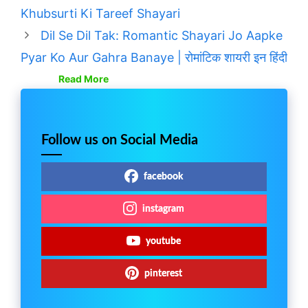
Khubsurti Ki Tareef Shayari
Dil Se Dil Tak: Romantic Shayari Jo Aapke
Pyar Ko Aur Gahra Banaye | रोमांटिक शायरी इन हिंदी
Read More
Follow us on Social Media
facebook
instagram
youtube
pinterest