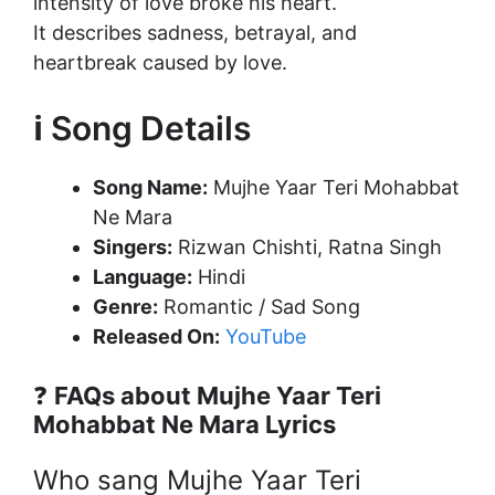
intensity of love broke his heart.
It describes sadness, betrayal, and
heartbreak caused by love.
ℹ️ Song Details
Song Name:
Mujhe Yaar Teri Mohabbat
Ne Mara
Singers:
Rizwan Chishti, Ratna Singh
Language:
Hindi
Genre:
Romantic / Sad Song
Released On:
YouTube
❓
FAQs about Mujhe Yaar Teri
Mohabbat Ne Mara Lyrics
Who sang Mujhe Yaar Teri