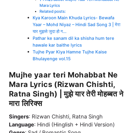
Mara Lyrics
Related posts:
Kya Karoon Main Khuda Lyrics- Bewafa
Yaar – Mohd Niyaz – Hindi Sad Song 3 | मेरा
यार मुझसे जुदा हो ग…
Pathar ke sanam dil ka shisha hum tere
hawale kar baithe lyrics
Tujhe Pyar Kiya Hamne Tujhe Kaise
Bhulayenge vol.15
Mujhe yaar teri Mohabbat Ne
Mara Lyrics (Rizwan Chishti,
Ratna Singh) |
मुझे यार तेरी मोहब्बत ने
मारा लिरिक्स
Singers
: Rizwan Chishti, Ratna Singh
Language
: Hindi (Hinglish + Hindi Version)
Genre
: Sad / Romantic Song