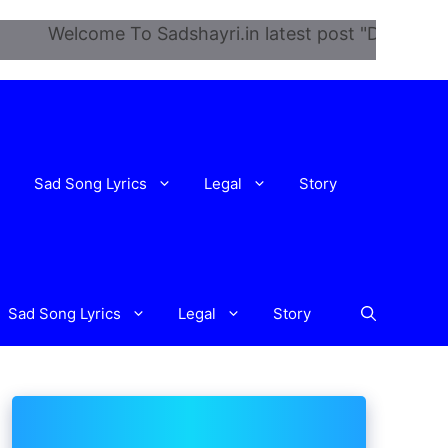
elcome To Sadshayri.in latest post "Dil Ne Tera Naam
Sad Song Lyrics
Legal
Story
Sad Song Lyrics
Legal
Story