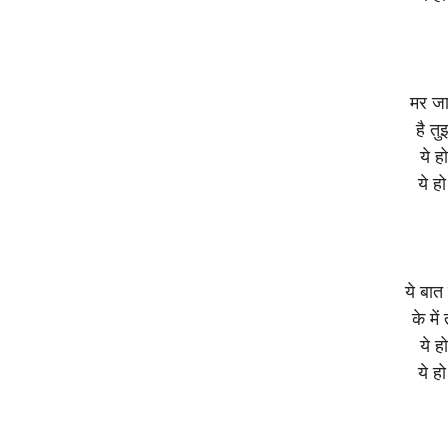
मर जाऊ
है त
ये 
ये ह
ये बात 
के में
ये 
ये ह