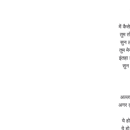
में कैस
तुम त
सुन 
तुम म
इंतहा 
सुन
अल्ला
अगर त
ये 
ये ह