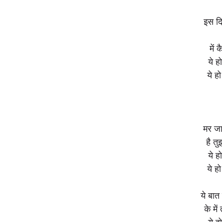
इस दि
में 
ये 
ये ह
मर जाऊ
है त
ये 
ये ह
ये बात 
के में