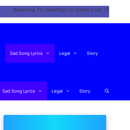
elcome To Sadshayri.in latest post "Dil Ne Tera Naam
Sad Song Lyrics
Legal
Story
Sad Song Lyrics
Legal
Story