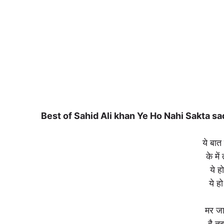
Best of Sahid Ali khan Ye Ho Nahi Sakta sa
ये बात 
के में
ये 
ये ह
मर जाऊ
है त