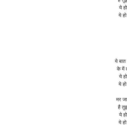
ये 
ये ह
ये बात 
के में
ये 
ये ह
मर जाऊ
है त
ये 
ये ह