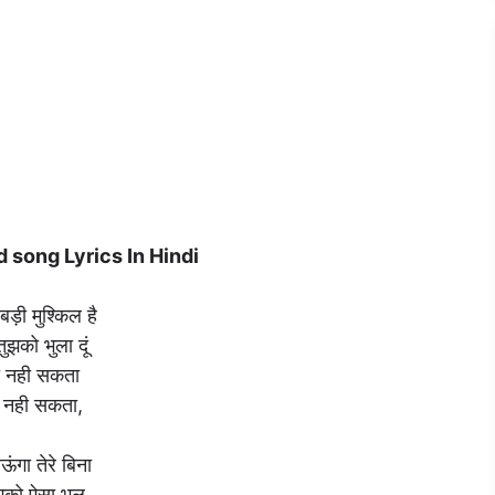
d song Lyrics In Hindi
बड़ी मुश्किल है
 तुझको भुला दूं
हो नही सकता
ो नही सकता,
ंगा तेरे बिना
ुझको ऐसा भूल