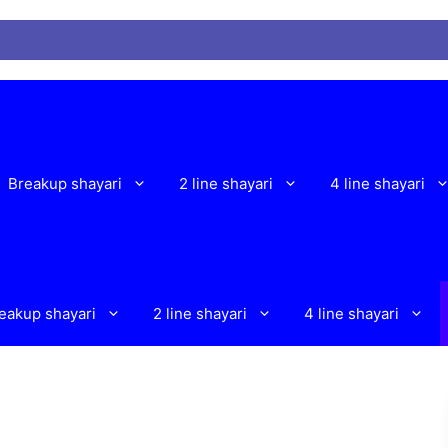
W
Breakup shayari
2 line shayari
4 line shayari
eakup shayari
2 line shayari
4 line shayari