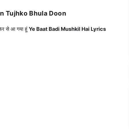
in Tujhko Bhula Doon
र से आ गया हूं
Ye Baat Badi Mushkil Hai Lyrics
Best 90