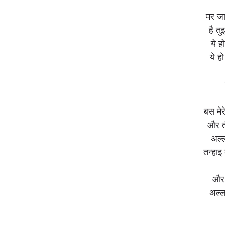
मर जाऊ
है त
ये 
ये ह
बस मेर
और 
अल्ल
तन्हाइ 
और
अल्ल