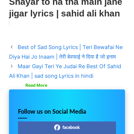
Shayar to na tha main jane
jigar lyrics | sahid ali khan
Best of Sad Song Lyrics | Teri Bewafai Ne
Diya Hai Jo Inaam | तेरी बेवफाई ने दिया है जो इनाम
Maar Gayi Teri Ye Judai Re Best Of Sahid
Ali Khan | sad song Lyrics in hindi
Read More
Follow us on Social Media
facebook