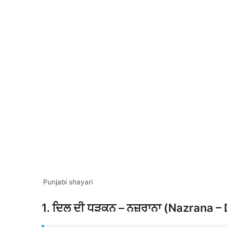
Punjabi shayari
1. ਦਿਲ ਦੀ ਧੜਕਨ – ਨਜ਼ਰਾਨਾ (Nazrana –