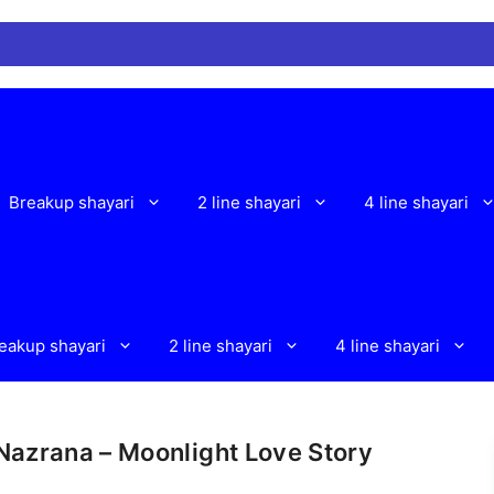
W
Breakup shayari
2 line shayari
4 line shayari
eakup shayari
2 line shayari
4 line shayari
 Nazrana – Moonlight Love Story