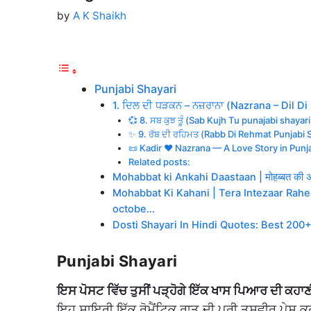
by
A K Shaikh
Punjabi Shayari
1. ਦਿਲ ਦੀ ਧੜਕਨ – ਨਜ਼ਰਾਨਾ (Nazrana – Dil D
💞 8. ਸਬ ਕੁਝ ਤੂੰ (Sab Kujh Tu punajabi shayari
✨ 9. ਰੱਬ ਦੀ ਰਹਿਮਤ (Rabb Di Rehmat Punjabi 
📜 Kadir ❤️ Nazrana — A Love Story in Punj
Related posts:
Mohabbat ki Ankahi Daastaan | मोहब्बत की अन
Mohabbat Ki Kahani | Tera Intezaar Rah
octobe…
Dosti Shayari In Hindi Quotes: Best 200+ F
Punjabi Shayari
ਇਸ ਪੋਸਟ ਵਿੱਚ ਤੁਸੀਂ ਪੜ੍ਹੋਗੇ ਇੱਕ ਖਾਸ ਪਿਆਰ ਦੀ ਕਹਾ
ਇਹ ਸ਼ਾਇਰੀ ਇੱਕ ਰੋਮੈਂਟਿਕ ਰਾਤ ਦੀ ਪੂਰੀ ਤਸਵੀਰ ਪੇਸ਼ ਕਰਦੀ 