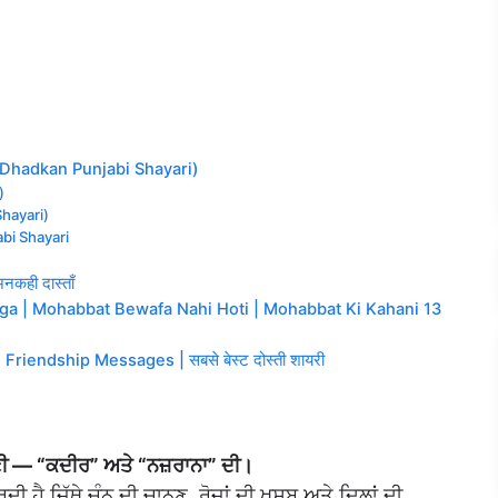
i Dhadkan Punjabi Shayari)
)
Shayari)
abi Shayari
कही दास्ताँ
ega | Mohabbat Bewafa Nahi Hoti | Mohabbat Ki Kahani 13
riendship Messages | सबसे बेस्ट दोस्ती शायरी
Best 90
ਣੀ — “ਕਦੀਰ” ਅਤੇ “ਨਜ਼ਰਾਨਾ” ਦੀ।
ਹੈ ਜਿੱਥੇ ਚੰਨ ਦੀ ਚਾਨਣ, ਰੋਜ਼ਾਂ ਦੀ ਖੁਸ਼ਬੂ ਅਤੇ ਦਿਲਾਂ ਦੀ