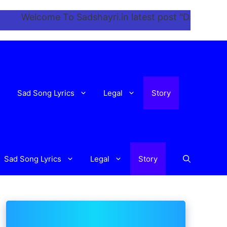
elcome To Sadshayri.in latest post "Dil Ne Tera Naam
Sad Song Lyrics
Legal
Story
Sad Song Lyrics
Legal
Story