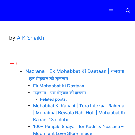
Skip
Menu
to
content
by
A K Shaikh
Nazrana – Ek Mohabbat Ki Dastaan | नज़राना
– एक मोहब्बत की दास्तान
Ek Mohabbat Ki Dastaan
नज़राना – एक मोहब्बत की दास्तान
Related posts:
Mohabbat Ki Kahani | Tera Intezaar Rahega
| Mohabbat Bewafa Nahi Hoti | Mohabbat Ki
Kahani 13 octobe…
100+ Punjabi Shayari for Kadir & Nazrana –
Moonlight Love Story Image